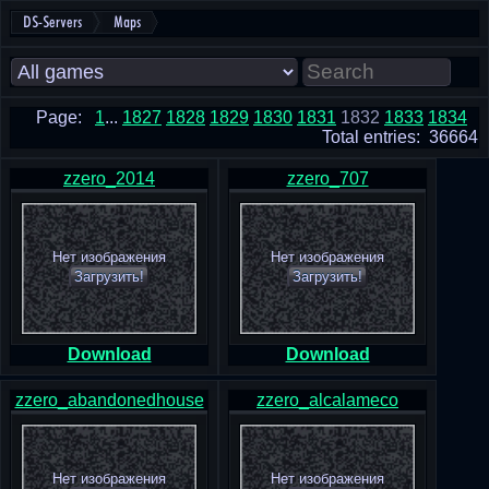
DS-Servers
Maps
Page:
1
...
1827
1828
1829
1830
1831
1832
1833
1834
Total entries: 36664
zzero_2014
zzero_707
Нет изображения
Нет изображения
Загрузить!
Загрузить!
Download
Download
zzero_abandonedhouse
zzero_alcalameco
Нет изображения
Нет изображения