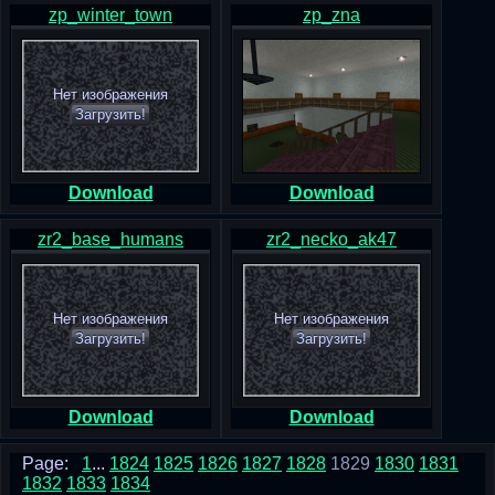
zp_winter_town
zp_zna
Нет изображения
Загрузить!
Download
Download
zr2_base_humans
zr2_necko_ak47
Нет изображения
Нет изображения
Загрузить!
Загрузить!
Download
Download
Page:
1
...
1824
1825
1826
1827
1828
1829
1830
1831
1832
1833
1834