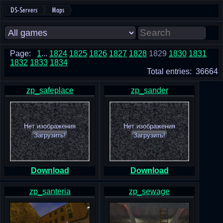
DS-Servers
Maps
Page:
1
...
1824
1825
1826
1827
1828
1829
1830
1831
1832
1833
1834
Total entries: 36664
zp_safeplace
zp_sander
Нет изображения
Нет изображения
Загрузить!
Загрузить!
Download
Download
zp_santeria
zp_sewage