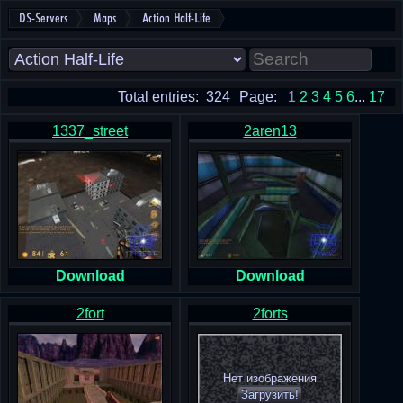
DS-Servers
Maps
Action Half-Life
Total entries: 324
Page:
1
2
3
4
5
6
...
17
1337_street
2aren13
Download
Download
2fort
2forts
Нет изображения
Загрузить!