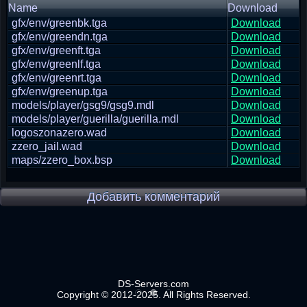
Name
Download
gfx/env/greenbk.tga
Download
gfx/env/greendn.tga
Download
gfx/env/greenft.tga
Download
gfx/env/greenlf.tga
Download
gfx/env/greenrt.tga
Download
gfx/env/greenup.tga
Download
models/player/gsg9/gsg9.mdl
Download
models/player/guerilla/guerilla.mdl
Download
logoszonazero.wad
Download
zzero_jail.wad
Download
maps/zzero_box.bsp
Download
Добавить комментарий
DS-Servers.com
Copyright © 2012-2025. All Rights Reserved.