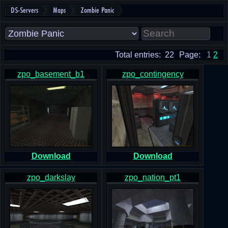
DS-Servers
Maps
Zombie Panic
Total entries: 22
Page:
1
2
zpo_basement_b1
zpo_contingency
Download
Download
zpo_darkslay
zpo_nation_pt1