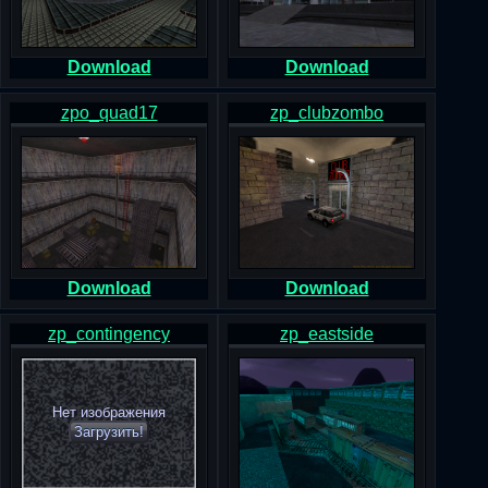
Download
Download
zpo_quad17
zp_clubzombo
Download
Download
zp_contingency
zp_eastside
Нет изображения
Загрузить!