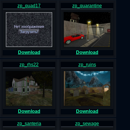
zp_quad17
zp_quarantine
Нет изображения
Загрузить!
Download
Download
zp_rhs22
zp_ruins
Download
Download
zp_santeria
zp_sewage