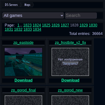
DS-Servers
Maps
Page:
1
...
1823
1824
1825
1826
1827
1828
1829
1830
1831
1832
1833
1834
Total entries: 36664
zp_eastside
zp_frostbite_v2_fix
Нет изображения
Загрузить!
Download
Download
zp_gorod_final
zp_gorod_new