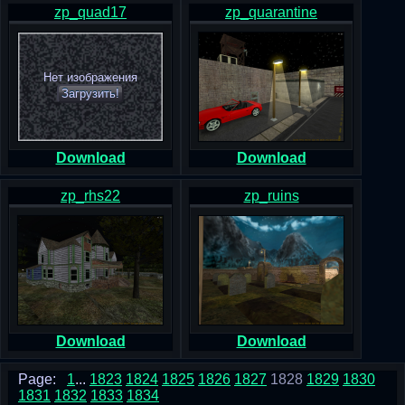
zp_quad17
zp_quarantine
Нет изображения
Загрузить!
Download
Download
zp_rhs22
zp_ruins
Download
Download
Page:
1
...
1823
1824
1825
1826
1827
1828
1829
1830
1831
1832
1833
1834