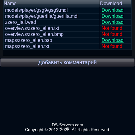
Name
Download
models/player/gsg9/gsg9.mdl
Download
models/player/guerilla/guerilla.mdl
Download
zzero_jail.wad
Download
overviews/zzero_alien.txt
Not found
overviews/zzero_alien.bmp
Not found
maps/zzero_alien.bsp
Download
maps/zzero_alien.txt
Not found
Добавить комментарий
DS-Servers.com
Copyright © 2012-2025. All Rights Reserved.