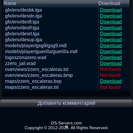
Name
Download
gfx/env/desbk.tga
Download
gfx/env/desdn.tga
Download
gfx/env/desft.tga
Download
gfx/env/deslf.tga
Download
gfx/env/desrt.tga
Download
gfx/env/desup.tga
Download
models/player/gsg9/gsg9.mdl
Download
models/player/guerilla/guerilla.mdl
Download
logoszonazero.wad
Download
zzero_jail.wad
Download
overviews/zzero_escaleras.txt
Not found
overviews/zzero_escaleras.bmp
Not found
maps/zzero_escaleras.bsp
Download
maps/zzero_escaleras.txt
Not found
Добавить комментарий
DS-Servers.com
Copyright © 2012-2025. All Rights Reserved.