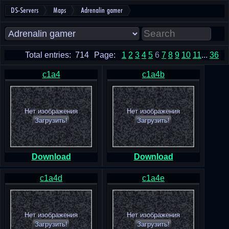
DS-Servers
Maps
Adrenalin gamer
Total entries: 714
Page:
1
2
3
4
5
6
7
8
9
10
11
...
36
c1a4
c1a4b
Нет изображения
Нет изображения
Загрузить!
Загрузить!
Download
Download
c1a4d
c1a4e
Нет изображения
Нет изображения
Загрузить!
Загрузить!