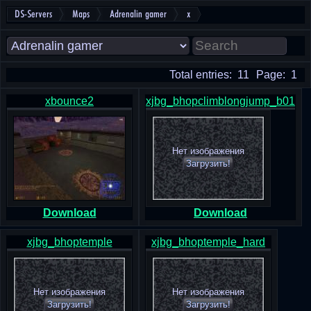
DS-Servers
Maps
Adrenalin gamer
x
Total entries: 11
Page: 1
xbounce2
xjbg_bhopclimblongjump_b01
Нет изображения
Загрузить!
Download
Download
xjbg_bhoptemple
xjbg_bhoptemple_hard
Нет изображения
Нет изображения
Загрузить!
Загрузить!