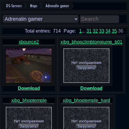
DS-Servers
Maps
Adrenalin gamer
Total entries: 714
Page:
1
...
31
32
33
34
35
36
xbounce2
xjbg_bhopclimblongjump_b01
Нет изображения
Загрузить!
Download
Download
xjbg_bhoptemple
xjbg_bhoptemple_hard
Нет изображения
Нет изображения
Загрузить!
Загрузить!