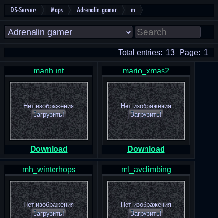
DS-Servers
Maps
Adrenalin gamer
m
Total entries: 13
Page: 1
manhunt
mario_xmas2
Нет изображения
Нет изображения
Загрузить!
Загрузить!
Download
Download
mh_winterhops
ml_avclimbing
Нет изображения
Нет изображения
Загрузить!
Загрузить!