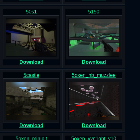
50s1
5150
Download
Download
5castle
5oxen_hb_muzzlee
Download
Download
5oxen_minipit
5oxen_vvn1ght_v10