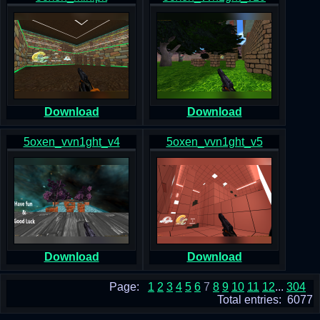
Download
Download
5oxen_vvn1ght_v4
5oxen_vvn1ght_v5
Download
Download
Page:
1
2
3
4
5
6
7
8
9
10
11
12
...
304
Total entries: 6077