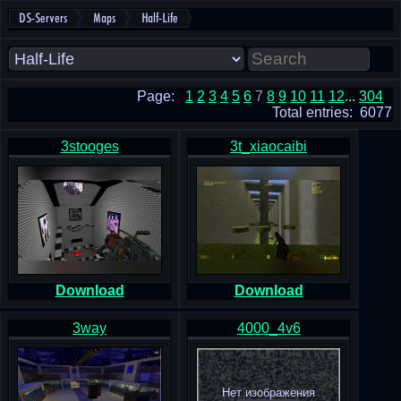
DS-Servers
Maps
Half-Life
Page:
1
2
3
4
5
6
7
8
9
10
11
12
...
304
Total entries: 6077
3stooges
3t_xiaocaibi
Download
Download
3way
4000_4v6
Нет изображения