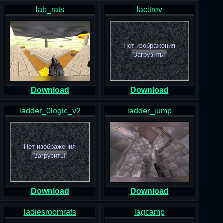
lab_rats
lacitrev
Нет изображения
Загрузить!
Download
Download
ladder_0logic_v2
ladder_jump
Нет изображения
Загрузить!
Download
Download
ladiesroomrats
lagcamp