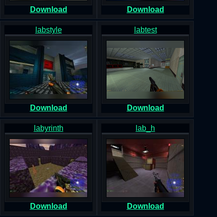
Download
Download
labstyle
labtest
Download
Download
labyrinth
lab_h
Download
Download