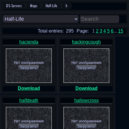
DS-Servers
Maps
Half-Life
h
Total entries: 295
Page:
1
2
3
4
5
6
...
15
hacienda
hackingcough
Нет изображения
Нет изображения
Загрузить!
Загрузить!
Download
Download
halfdeath
hallowcross
Нет изображения
Нет изображения
Загрузить!
Загрузить!