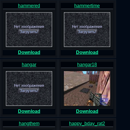
hammered
hammertime
Нет изображения
Нет изображения
Загрузить!
Загрузить!
Download
Download
hangar
hangar18
Нет изображения
Загрузить!
Download
Download
hangthem
happy_bday_rat2