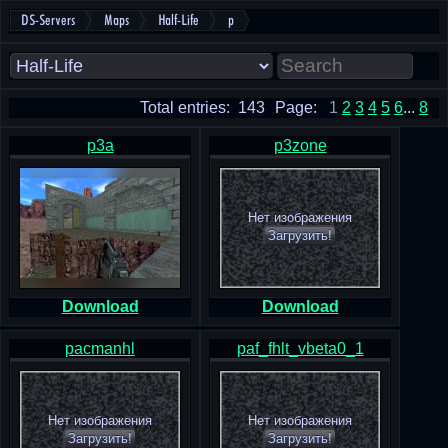
DS-Servers
Maps
Half-Life
p
Total entries: 143
Page:
1
2
3
4
5
6
...
8
p3a
p3zone
Нет изображения
Загрузить!
Download
Download
pacmanhl
paf_fhlt_vbeta0_1
Нет изображения
Нет изображения
Загрузить!
Загрузить!