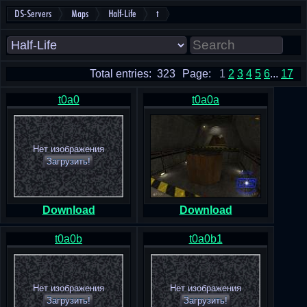
DS-Servers
Maps
Half-Life
t
Total entries: 323
Page:
1
2
3
4
5
6
...
17
t0a0
t0a0a
Нет изображения
Загрузить!
Download
Download
t0a0b
t0a0b1
Нет изображения
Нет изображения
Загрузить!
Загрузить!