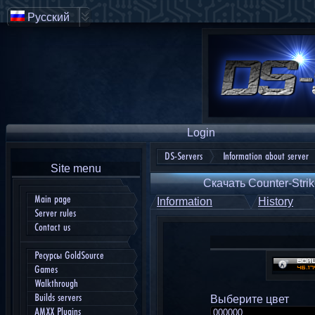
Русский
Login
DS-Servers
Information about server
Site menu
Скачать Counter-Strik
Main page
Information
History
Server rules
Contact us
Ресурсы GoldSource
Games
Walkthrough
Builds servers
Выберите цвет
AMXX Plugins