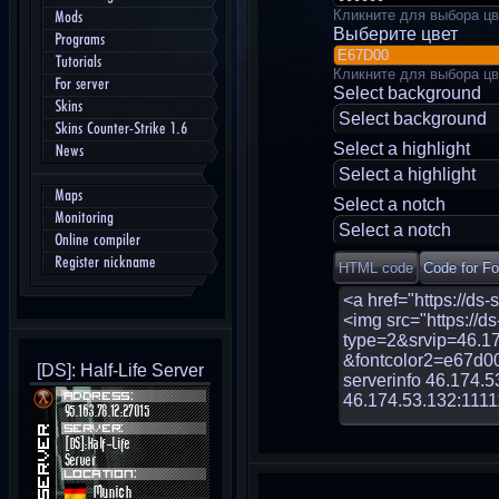
Кликните для выбора цв
Mods
Выберите цвет
Programs
Tutorials
Кликните для выбора цв
For server
Select background
Skins
Select background
Skins Counter-Strike 1.6
Select a highlight
News
Select a highlight
Maps
Select a notch
Monitoring
Select a notch
Online compiler
Register nickname
[DS]: Half-Life Server