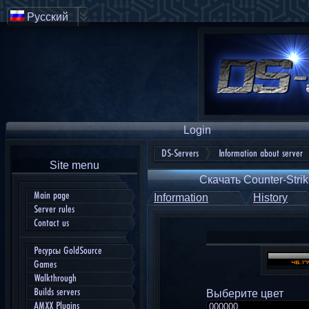
Русский
Login
DS-Servers
Information about server
Site menu
Скачать Counter-Strik
Main page
Information
History
Server rules
Contact us
Ресурсы GoldSource
Games
Walkthrough
Builds servers
Выберите цвет
AMXX Plugins