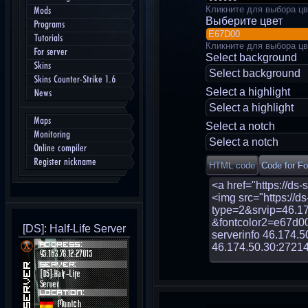
Кликните для выбора цв
Mods
Выберите цвет
Programs
Tutorials
Кликните для выбора цв
For server
Select background
Skins
Select background
Skins Counter-Strike 1.6
Select a highlight
News
Select a highlight
Maps
Select a notch
Monitoring
Select a notch
Online compiler
Register nickname
[DS]: Half-Life Server