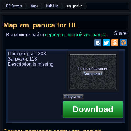
DS-Servers
Maps
Half-Life
zm_panica
Map zm_panica for HL
Share:
Вы можете найти
cервера с картой zm_panica
Просмотры: 1303
Загрузки: 118
Description is missing
Нет изображения
Загрузить!
Запустить
Download