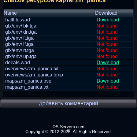
Список ресурсов карты zm_panica
Name
Download
halflife.wad
Download
gfx/env/ bk.tga
Not found
gfx/env/ dn.tga
Not found
gfx/env/ ft.tga
Not found
gfx/env/ lf.tga
Not found
gfx/env/ rt.tga
Not found
gfx/env/ up.tga
Not found
decals.wad
Download
overviews/zm_panica.txt
Not found
overviews/zm_panica.bmp
Not found
maps/zm_panica.bsp
Download
maps/zm_panica.txt
Not found
Добавить комментарий
DS-Servers.com
Copyright © 2012-2025. All Rights Reserved.