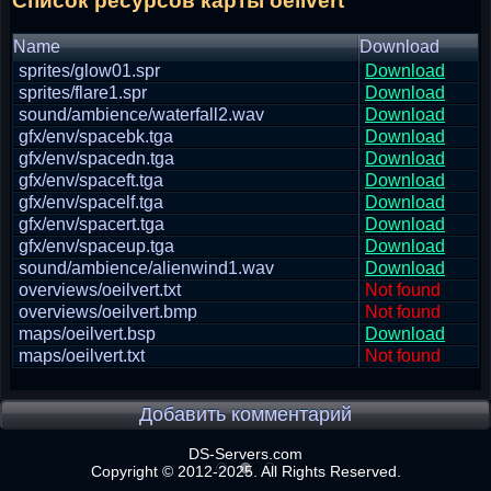
Список ресурсов карты oeilvert
Name
Download
sprites/glow01.spr
Download
sprites/flare1.spr
Download
sound/ambience/waterfall2.wav
Download
gfx/env/spacebk.tga
Download
gfx/env/spacedn.tga
Download
gfx/env/spaceft.tga
Download
gfx/env/spacelf.tga
Download
gfx/env/spacert.tga
Download
gfx/env/spaceup.tga
Download
sound/ambience/alienwind1.wav
Download
overviews/oeilvert.txt
Not found
overviews/oeilvert.bmp
Not found
maps/oeilvert.bsp
Download
maps/oeilvert.txt
Not found
Добавить комментарий
DS-Servers.com
Copyright © 2012-2025. All Rights Reserved.