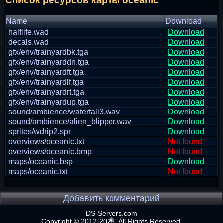
Список ресурсов карты oceanic
Name
Download
halflife.wad
Download
decals.wad
Download
gfx/env/trainyardbk.tga
Download
gfx/env/trainyarddn.tga
Download
gfx/env/trainyardft.tga
Download
gfx/env/trainyardlf.tga
Download
gfx/env/trainyardrt.tga
Download
gfx/env/trainyardup.tga
Download
sound/ambience/waterfall3.wav
Download
sound/ambience/alien_blipper.wav
Download
sprites/wdrip2.spr
Download
overviews/oceanic.txt
Not found
overviews/oceanic.bmp
Not found
maps/oceanic.bsp
Download
maps/oceanic.txt
Not found
Добавить комментарий
DS-Servers.com
Copyright © 2012-2025. All Rights Reserved.