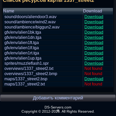
Список ресурсов карты 1337_street2
Name
Download
sound/doors/aliendoor3.wav
Download
sound/ambience/wind2.wav
Download
sound/ambience/biggun2.wav
Download
gfx/env/alien1bk.tga
Download
gfx/env/alien1dn.tga
Download
gfx/env/alien1ft.tga
Download
gfx/env/alien1lf.tga
Download
gfx/env/alien1rt.tga
Download
gfx/env/alien1up.tga
Download
sprites/muzzleflash1.spr
Download
overviews/1337_street2.txt
Not found
overviews/1337_street2.bmp
Not found
maps/1337_street2.bsp
Download
maps/1337_street2.txt
Not found
Добавить комментарий
DS-Servers.com
Copyright © 2012-2025. All Rights Reserved.