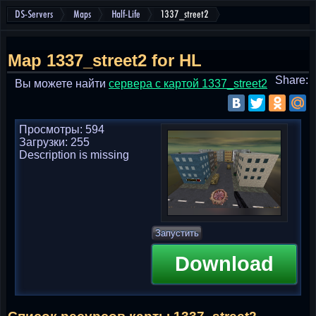
DS-Servers
Maps
Half-Life
1337_street2
Map 1337_street2 for HL
Share:
Вы можете найти
cервера с картой 1337_street2
Просмотры: 594
Загрузки: 255
Description is missing
Запустить
Download