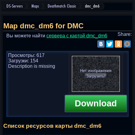
DS-Servers
Maps
Deathmatch Classic
dmc_dm6
Map dmc_dm6 for DMC
Share:
Вы можете найти
cервера с картой dmc_dm6
Просмотры: 617
Загрузки: 154
Description is missing
Нет изображения
Загрузить!
Download
Список ресурсов карты dmc_dm6