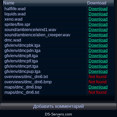
Name
Download
halflife.wad
Download
liquids.wad
Download
xeno.wad
Download
sprites/fire.spr
Download
sound/ambience/wind1.wav
Download
sound/ambience/alien_creeper.wav
Download
dmc.wad
Download
gfx/env/dmcpbk.tga
Download
gfx/env/dmcpdn.tga
Download
gfx/env/dmcpft.tga
Download
gfx/env/dmcplf.tga
Download
gfx/env/dmcprt.tga
Download
gfx/env/dmcpup.tga
Download
overviews/dmc_dm6.txt
Not found
overviews/dmc_dm6.bmp
Not found
maps/dmc_dm6.bsp
Download
maps/dmc_dm6.txt
Not found
Добавить комментарий
DS-Servers.com