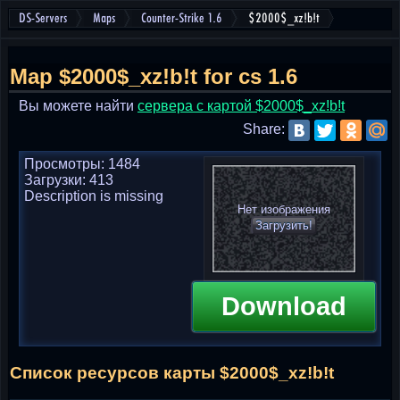
DS-Servers
Maps
Counter-Strike 1.6
$2000$_xz!b!t
Map $2000$_xz!b!t for cs 1.6
Вы можете найти
cервера с картой $2000$_xz!b!t
Share:
Просмотры: 1484
Загрузки: 413
Description is missing
Нет изображения
Загрузить!
Download
Список ресурсов карты $2000$_xz!b!t