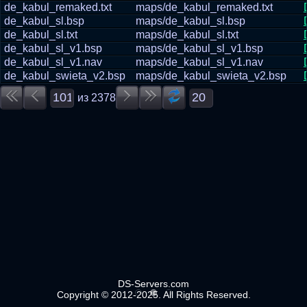
de_kabul_remaked.txt
maps/de_kabul_remaked.txt
de_kabul_sl.bsp
maps/de_kabul_sl.bsp
de_kabul_sl.txt
maps/de_kabul_sl.txt
de_kabul_sl_v1.bsp
maps/de_kabul_sl_v1.bsp
de_kabul_sl_v1.nav
maps/de_kabul_sl_v1.nav
de_kabul_swieta_v2.bsp
maps/de_kabul_swieta_v2.bsp
из
2378
DS-Servers.com
Copyright © 2012-2025. All Rights Reserved.