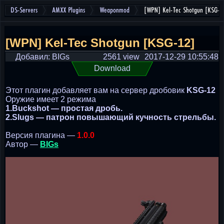
DS-Servers
AMXX Plugins
Weaponmod
[WPN] Kel-Tec Shotgun [KSG-1
[WPN] Kel-Tec Shotgun [KSG-12]
Добавил: BIGs
2561 view
2017-12-29 10:55:48
Download
Этот плагин добавляет вам на сервер дробовик
KSG-12
Оружие имеет 2 режима
1.Buckshot — простая дробь.
2.Slugs — патрон повышающий кучность стрельбы.
Версия плагина —
1.0.0
Автор —
BIGs